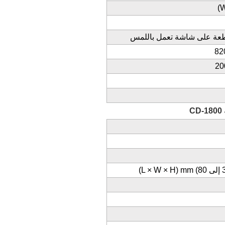
(
لقطعة على شاشة تعمل باللمس
82
20
(L × W × H) mm