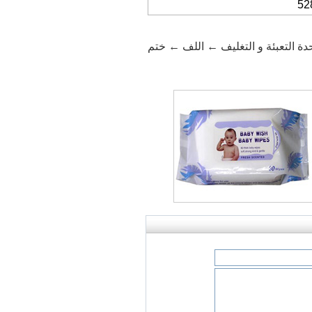
52
الرص ← نقل وحدة التعبئة و التغليف ← اللف ← ختم