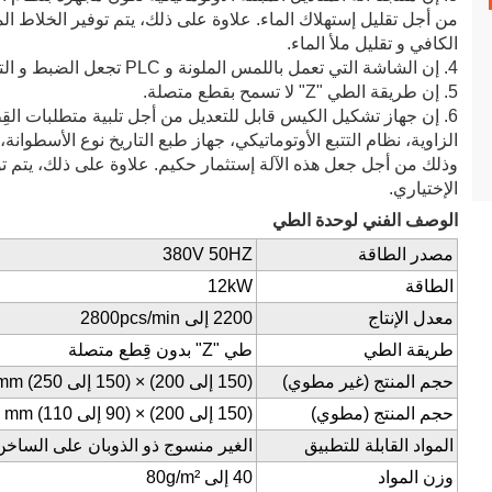
من أجل تقليل إستهلاك الماء. علاوة على ذلك، يتم توفير الخلاط ال
الكافي و تقليل ملأ الماء.
4. إن الشاشة التي تعمل باللمس الملونة و PLC تجعل الضبط و التشغيل سهل و مريح.
5. إن طريقة الطي "Z" لا تسمح بقطع متصلة.
6. إن جهاز تشكيل الكيس قابل للتعديل من أجل تلبية متطلبات القِطْ
الزاوية، نظام التتبع الأوتوماتيكي، جهاز طبع التاريخ نوع الأسطوانة
وذلك من أجل جعل هذه الآلة إستثمار حكيم. علاوة على ذلك، يتم توف
الإختياري.
الوصف الفني لوحدة الطي
مصدر الطاقة
380V 50HZ
الطاقة
12kW
معدل الإنتاج
2200 إلى 2800pcs/min
طريقة الطي
طي "Z" بدون قِطع متصلة
حجم المنتج (غير مطوي)
(150 إلى 200) × (150 إلى 250)
 mm
حجم المنتج (مطوي)
(150 إلى 200) × (90 إلى 110)
) mm
المواد القابلة للتطبيق
الغير منسوج ذو الذوبان على الساخ
وزن المواد
40 إلى 80g/m²