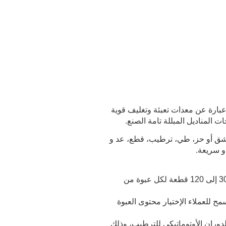
اديل المبللة الأوتوماتيكية 30-120 قطعة CD-1800 هي عبارة عن معدات تعبئة وتغليف قوية
ت المناديل المبللة تامة الصنع.
ي لشق أو حز، طي، ترطيب، قطع، عد و
و سريعة.
1. يتم إستخدام ماكينة تصنيع المنتجات الورقية هذه من أجل إنتاج 30 إلى 120 قطعة لكل عبوة من
مح للعملاء الإختيار محتوى العبوة
م الدوران الأوتوماتيكي للترطيب، وذلك