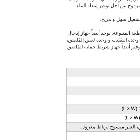
مزدوج من أجل توفير إمداد الماء
عَة المتنوعة. يوجد أيضاً جهاز إدخال
، وحدة التثقيب و وحدة لصق المُلْصَق،
ير أيضاً جهاز شريط حماية المُلْصَق
(L × W)
(L × W
ن، الغير منسوج لرباط مغزول