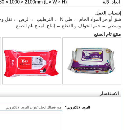
أبعاد الآلة
80 × 1000 × 2100mm (L × W × H)
إنسياب العمل
شق أو حز المواد الخام ← طي N ← الترطيب ← 
وسطي ← ختم الحواف و القطع ← إنتاج المنتج تام الصنع
منتج تام الصنع
الاستفسار