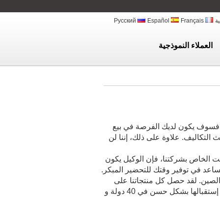
ية
Français
Español
Русский
العملاء النموذجية
إن الجودة دائماً على رأس أولوياتنا. كوكيل لشركة Chuangda، فسوف يكون لديك الفرصة في بيع
يث التكاليف. علاوة على ذلك، إننا لن
نت الخاص بشركتنا، فإن الوكيل يكون
اعد في توفير وقتك للتحضير المبكر.
ي الصين. لقد حصل كل منتجاتنا على
شهادة SGS و شهادة CE. إن منتجنا آلة تصنيع المناديل المبللة يتم إستقبالها بشكل حسن في 40 دولة و