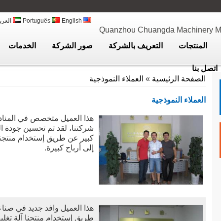
English
Português
العرب
Quanzhou Chuangda Machinery Man
المنتجات
التعريف بالشركة
صور الشركة
الخدمات
اتصل بنا
الصفحة الرئيسية
»
العملاء النموذجية
العملاء النموذجية
هذا العميل متخصص في المنادي
شركتنا، لقد تم تحسين جودة ا
كبير عن طريق إستخدام منتجنا 
إلى أرباح كبيرة.
هذا العميل وافد جديد في صناعة
طريق إستخدام منتجنا آلة تغليف